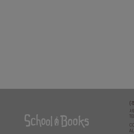
(
서
TE
CO
AL