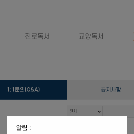
진로독서
교양독서
1:1문의(Q&A)
공지사항
전체
알림 :