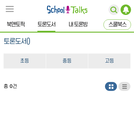
북앤토픽
토론도서
내 토론방
스쿨북스
토론도서()
초등
중등
고등
총
0
건